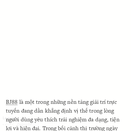
Decorate Connections
BJ88
là một trong những nền tảng giải trí trực
tuyến đang dần khẳng định vị thế trong lòng
người dùng yêu thích trải nghiệm đa dạng, tiện
SWITCH TO
EDITOR
ADVANCED
ADVANCED
SWITCH TO
EDITOR
You've made changes to this view
You've made changes to this view
lợi và hiện đại. Trong bối cảnh thị trường ngày
REVERT
REVERT