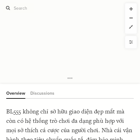
CURRENT VIEW
CURRENT VIEW
bl555loan
bl555loan
If you're comfortable with code, we strongly recommend using the
YLE
uide to get started.
advanced editor. Check out our
ADVANCED VIEWS
Size by
Automatically apply changes
Color by
Shape by
{
@settings
1
  template: systems;
2
Customize defaults
}
3
4
RUCTURE
5
Connect by
Overview
Discussions
Filter
Showcase
BL555 không chỉ sở hữu giao diện đẹp mắt mà
More
NTROLS
còn có hệ thống trò chơi đa dạng phù hợp với
Add custom control
mọi sở thích cá cược của người chơi. Nhà cái vận
LES
hành theo tiêu chuẩn quốc tế, đảm bảo minh
Decorate Elements