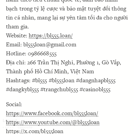
Decorate Connections
bạch trong tỷ lệ cược và bảo mật tuyệt đối thông
tin cá nhân, mang lại sự yên tâm tối đa cho người
tham gia.
Website:
https://bl555.loan/
Email: bl555loan@gmail.com
Hotline: 0986668555
Địa chỉ: 266 Trần Thị Nghỉ, Phường 1, Gò Vấp,
Thành phố Hồ Chí Minh, Việt Nam
Hashtags: #bl555 #bl555loan #dangnhapbl555
#dangkybl555 #trangchubl555 #casinobl555
Social:
https://www.facebook.com/bl555loan/
https://www.youtube.com/@bl555loan
SWITCH TO
EDITOR
ADVANCED
ADVANCED
SWITCH TO
EDITOR
You've made changes to this view
You've made changes to this view
https://x.com/bl555loan
REVERT
REVERT