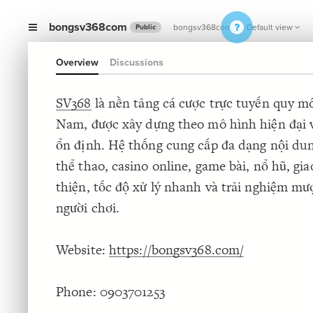
bongsv368com
bongsv368com
Default view
Public
Overview
Discussions
SV368
là nền tảng cá cược trực tuyến quy mô
Nam, được xây dựng theo mô hình hiện đại 
ổn định. Hệ thống cung cấp đa dạng nội dung
thể thao, casino online, game bài, nổ hũ, gi
thiện, tốc độ xử lý nhanh và trải nghiệm m
người chơi.
Website:
https://bongsv368.com/
Phone: 0903701253