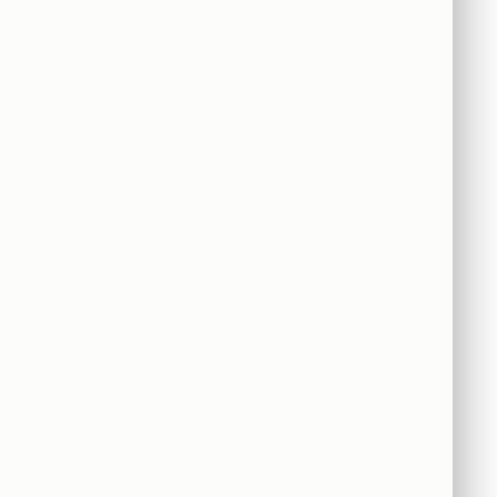
ustom control
ate Elements
ate Connections