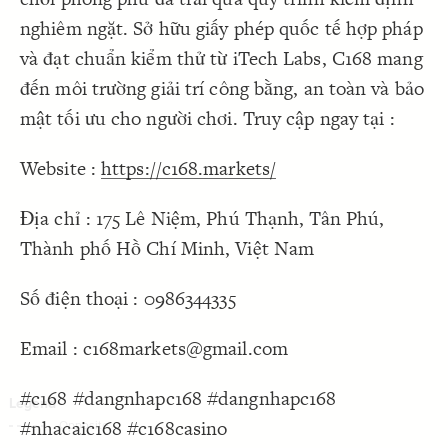
Decorate Connections
nghiêm ngặt. Sở hữu giấy phép quốc tế hợp pháp
và đạt chuẩn kiểm thử từ iTech Labs, C168 mang
đến môi trường giải trí công bằng, an toàn và bảo
mật tối ưu cho người chơi. Truy cập ngay tại :
Website :
https://c168.markets/
Địa chỉ : 175 Lê Niệm, Phú Thạnh, Tân Phú,
Thành phố Hồ Chí Minh, Việt Nam
Số điện thoại : 0986344335
Email : c168markets@gmail.com
#c168 #dangnhapc168 #dangnhapc168
#nhacaic168 #c168casino
SWITCH TO
EDITOR
ADVANCED
ADVANCED
SWITCH TO
EDITOR
You've made changes to this view
You've made changes to this view
REVERT
REVERT