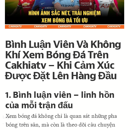
Decorate Connections
Bình Luận Viên Và Không
Khí Xem Bóng Đá Trên
Cakhiatv – Khi Cảm Xúc
Được Đặt Lên Hàng Đầu
1. Bình luận viên – linh hồn
của mỗi trận đấu
Xem bóng đá không chỉ là quan sát những pha
bóng trên sân, mà còn là theo dõi câu chuyện
SWITCH TO
EDITOR
ADVANCED
ADVANCED
SWITCH TO
EDITOR
You've made changes to this view
You've made changes to this view
REVERT
REVERT