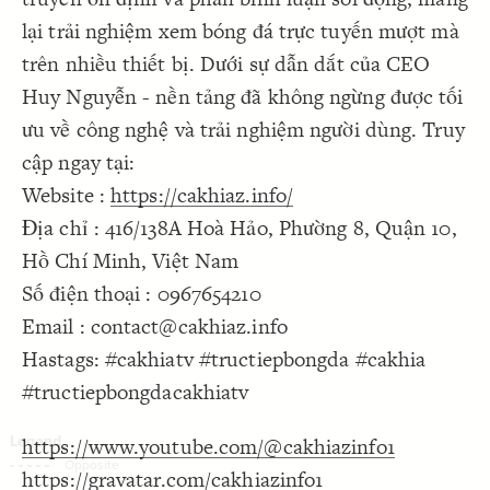
Decorate Connections
lại trải nghiệm xem bóng đá trực tuyến mượt mà
trên nhiều thiết bị. Dưới sự dẫn dắt của CEO
Huy Nguyễn - nền tảng đã không ngừng được tối
ưu về công nghệ và trải nghiệm người dùng. Truy
cập ngay tại:
Website :
https://cakhiaz.info/
Địa chỉ : 416/138A Hoà Hảo, Phường 8, Quận 10,
Hồ Chí Minh, Việt Nam
Số điện thoại : 0967654210
Email : contact@cakhiaz.info
Hastags: #cakhiatv #tructiepbongda #cakhia
#tructiepbongdacakhiatv
https://www.youtube.com/@cakhiazinfo1
SWITCH TO
EDITOR
ADVANCED
ADVANCED
SWITCH TO
EDITOR
You've made changes to this view
You've made changes to this view
https://gravatar.com/cakhiazinfo1
REVERT
REVERT