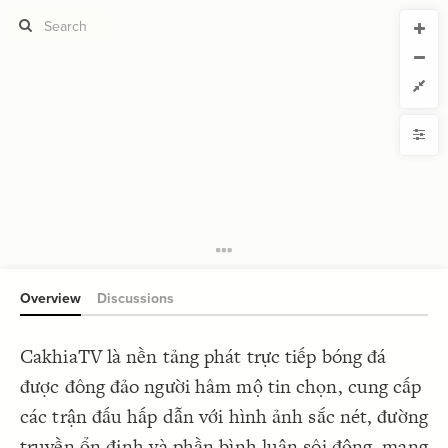
CURRENT VIEW
CURRENT VIEW
CakhiaTV
CakhiaTV
If you're comfortable with code, we strongly recommend using the
YLE
uide to get started.
advanced editor. Check out our
ADVANCED VIEWS
Size by
Automatically apply changes
Color by
Shape by
{
@settings
1
  template: systems;
2
Customize defaults
}
3
4
RUCTURE
5
Connect by
Overview
Discussions
Filter
Showcase
CakhiaTV là nền tảng phát trực tiếp bóng đá
More
NTROLS
được đông đảo người hâm mộ tin chọn, cung cấp
Add custom control
các trận đấu hấp dẫn với hình ảnh sắc nét, đường
LES
truyền ổn định và phần bình luận sôi động, mang
Decorate Elements