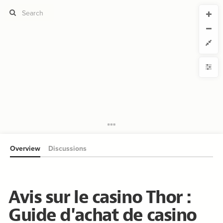
CURRENT VIEW
CURRENT VIEW
casinothor
casinothor
If you're comfortable with code, we strongly recommend using the
YLE
uide to get started.
advanced editor. Check out our
ADVANCED VIEWS
Size by
Automatically apply changes
Color by
Shape by
{
@settings
1
  template: systems;
2
Customize defaults
}
3
4
RUCTURE
5
Connect by
Overview
Discussions
Filter
Showcase
More
NTROLS
Avis sur le casino Thor :
Add custom control
Guide d'achat de casino
LES
Decorate Elements