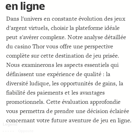
en ligne
Decorate Connections
Dans l'univers en constante évolution des jeux
d'argent virtuels, choisir la plateforme idéale
peut s'avérer complexe. Notre analyse détaillée
du casino Thor vous offre une perspective
complète sur cette destination de jeu prisée.
Nous examinerons les aspects essentiels qui
définissent une expérience de qualité : la
diversité ludique, les opportunités de gains, la
fiabilité des paiements et les avantages
promotionnels. Cette évaluation approfondie
vous permettra de prendre une décision éclairée
concernant votre future aventure de jeu en ligne.
SWITCH TO
EDITOR
ADVANCED
ADVANCED
SWITCH TO
EDITOR
You've made changes to this view
You've made changes to this view
REVERT
REVERT