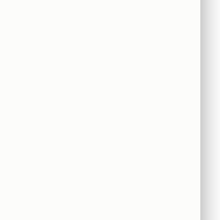
ustom control
ate Elements
ate Connections