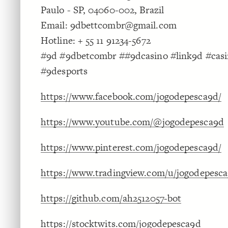
Paulo - SP, 04060-002, Brazil
Email: 9dbettcombr@gmail.com
Hotline: + 55 11 91234-5672
#9d #9dbetcombr ##9dcasino #link9d #cas
#9desports
https://www.facebook.com/jogodepesca9d/
https://www.youtube.com/@jogodepesca9d
https://www.pinterest.com/jogodepesca9d/
https://www.tradingview.com/u/jogodepesca
https://github.com/ah2512057-bot
https://stocktwits.com/jogodepesca9d