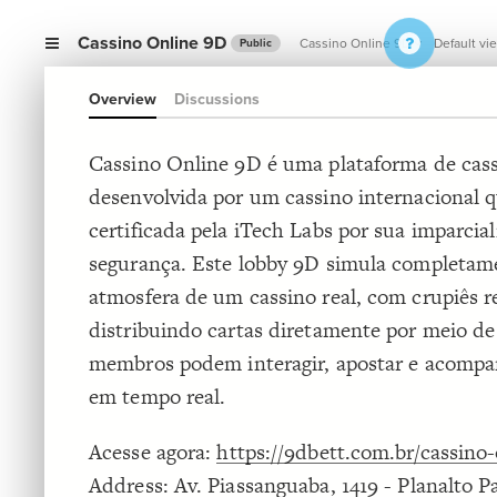
Cassino Online 9D
Cassino Online 9D
Default vi
Public
Overview
Discussions
Cassino Online 9D é uma plataforma de cass
desenvolvida por um cassino internacional q
certificada pela iTech Labs por sua imparcia
segurança. Este lobby 9D simula completam
atmosfera de um cassino real, com crupiês r
distribuindo cartas diretamente por meio d
membros podem interagir, apostar e acompa
em tempo real.
Acesse agora:
https://9dbett.com.br/cassino-
Address: Av. Piassanguaba, 1419 - Planalto Pa