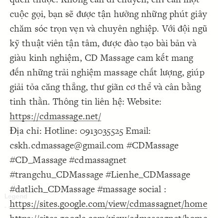
Decorate Connections
cuộc gọi, bạn sẽ được tận hưởng những phút giây
chăm sóc trọn vẹn và chuyên nghiệp. Với đội ngũ
kỹ thuật viên tận tâm, được đào tạo bài bản và
giàu kinh nghiệm, CD Massage cam kết mang
đến những trải nghiệm massage chất lượng, giúp
giải tỏa căng thẳng, thư giãn cơ thể và cân bằng
tinh thần. Thông tin liên hệ: Website:
https://cdmassage.net/
Địa chỉ: Hotline: 0913035525 Email:
cskh.cdmassage@gmail.com #CDMassage
#CD_Massage #cdmassagnet
#trangchu_CDMassage #Lienhe_CDMassage
#datlich_CDMassage #massage social :
https://sites.google.com/view/cdmassagnet/home
SWITCH TO
EDITOR
ADVANCED
ADVANCED
SWITCH TO
EDITOR
You've made changes to this view
You've made changes to this view
REVERT
REVERT