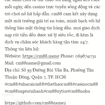
Decorate Connections
mỗi ngày, đến casino trực tuyến sống động và các
trò chơi nổ hũ hấp dẫn. cm88 cam kết xây dựng
một môi trường giải trí an toàn, minh bạch với hệ
thống bảo mật thông tin hàng đầu. mọi giao dịch
nạp rút tiền đều được xử lý siêu tốc, đi kèm là
dịch vụ chăm sóc khách hàng tận tâm 24/7.
Thông tin liên hệ:
Website:
https://cm88.name
Phone: 0698741751
Mail: cm88name@gmail.com
Địa chỉ: Số 93 Đường Bùi Văn Ba, Phường Tân
Thuận Đông, Quận 7, TP. HCM
#cm88#nhacaicm88#thethaocm88#casinocm88
#cm88naprutnhanh#cm88uytin#cm88nohu
SWITCH TO
EDITOR
ADVANCED
ADVANCED
SWITCH TO
EDITOR
You've made changes to this view
You've made changes to this view
https://github.com/cm88name2
REVERT
REVERT