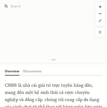
CURRENT VIEW
CURRENT VIEW
CM88 name
CM88 name
If you're comfortable with code, we strongly recommend using the
YLE
uide to get started.
advanced editor. Check out our
ADVANCED VIEWS
Size by
Automatically apply changes
Color by
Shape by
{
@settings
1
  template: systems;
2
Customize defaults
}
3
4
RUCTURE
5
Connect by
Overview
Discussions
Filter
Showcase
CM88 là nhà cái giải trí trực tuyến hàng đầu,
More
NTROLS
mang đến một hệ sinh thái cá cược chuyên
Add custom control
nghiệp và đẳng cấp. chúng tôi cung cấp đa dạng
LES
các sảnh chơi từ thể thao với hàng ngàn kèo cược
Decorate Elements