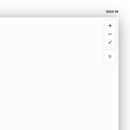
SIGN IN
CURRENT VIEW
CURRENT VIEW
co88cfd
co88cfd
ou're comfortable with code, we strongly recommend using the
 get started.
advanced editor. Check out our
ADVANCED VIEWS
y
Automatically apply changes
by
 by
{
@settings
1
  template: systems;
2
mize defaults
}
3
4
RE
5
ct by
ase
S