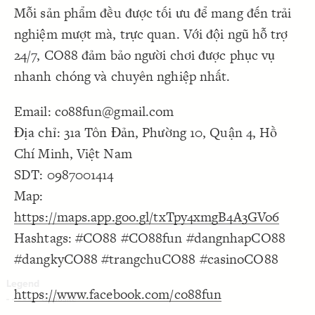
Mỗi sản phẩm đều được tối ưu để mang đến trải
Decorate Connections
nghiệm mượt mà, trực quan. Với đội ngũ hỗ trợ
24/7, CO88 đảm bảo người chơi được phục vụ
nhanh chóng và chuyên nghiệp nhất.
Email: co88fun@gmail.com
Địa chỉ: 31a Tôn Đản, Phường 10, Quận 4, Hồ
Chí Minh, Việt Nam
SDT: 0987001414
Map:
https://maps.app.goo.gl/txTpy4xmgB4A3GVo6
Hashtags: #CO88 #CO88fun #dangnhapCO88
#dangkyCO88 #trangchuCO88 #casinoCO88
https://www.facebook.com/co88fun
SWITCH TO
EDITOR
ADVANCED
ADVANCED
SWITCH TO
EDITOR
You've made changes to this view
You've made changes to this view
REVERT
REVERT