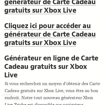
générateur de Carte Cadeau
Decorate Connections
gratuits sur Xbox Live
Cliquez ici pour accéder au
générateur de Carte Cadeau
gratuits sur Xbox Live
Générateur en ligne de Carte
Cadeau gratuits sur Xbox
Live
Si vous recherchez un moyen d'obtenir des Carte
Cadeau gratuits sur Xbox Live, vous êtes au bon
endroit. Notre tout nouveau générateur Xbox
SWITCH TO
EDITOR
ADVANCED
ADVANCED
SWITCH TO
EDITOR
You've made changes to this view
You've made changes to this view
REVERT
REVERT
Live Triche est disponible sur navigateur,