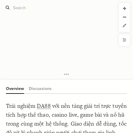
CURRENT VIEW
CURRENT VIEW
da88scocom
da88scocom
If you're comfortable with code, we strongly recommend using the
YLE
uide to get started.
advanced editor. Check out our
ADVANCED VIEWS
Size by
Automatically apply changes
Color by
Shape by
{
@settings
1
  template: systems;
2
Customize defaults
}
3
4
RUCTURE
5
Connect by
Overview
Discussions
Filter
Showcase
Trải nghiệm
DA88
với nền tảng giải trí trực tuyến
More
NTROLS
tích hợp thể thao, casino live, game bài và nổ hũ
Add custom control
trong cùng một hệ thống. Giao diện dễ dùng, tốc
LES
độ xử lý nhanh giúp người chơi tham gia linh
Decorate Elements