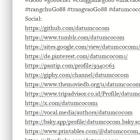
#trangchuGo88 #trangvaoGo88 #datumco
Social:
https://github.com/datumcocom
https://www.tumblr.com/datumcocom
https://sites.google.com/view/datumcocom1
https://de.pinterest.com/datumcocom1/
https://pantip.com/profile/9340063
https://giphy.com/channel/datumcocom
https://www.themoviedb.org/u/datumcoco
https://www.tripadvisor.co.id/Profile/datu
https://x.com/datumcocom1
https://vocal.media/authors/datumcocom
https://bsky.app/profile/datumcocom.bsky.so
https://www.printables.com/@datumcocom