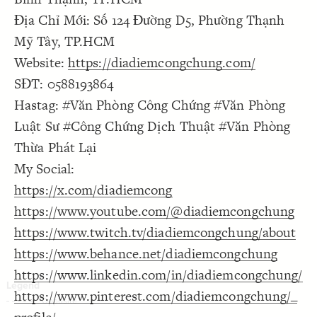
Decorate Connections
Địa Chỉ Mới: Số 124 Đường D5, Phường Thạnh
Mỹ Tây, TP.HCM
Website:
https://diadiemcongchung.com/
SĐT: 0588193864
Hastag: #Văn Phòng Công Chứng #Văn Phòng
Luật Sư #Công Chứng Dịch Thuật #Văn Phòng
Thừa Phát Lại
My Social:
https://x.com/diadiemcong
https://www.youtube.com/@diadiemcongchung
https://www.twitch.tv/diadiemcongchung/about
https://www.behance.net/diadiemcongchung
https://www.linkedin.com/in/diadiemcongchung/
https://www.pinterest.com/diadiemcongchung/_
SWITCH TO
EDITOR
ADVANCED
ADVANCED
SWITCH TO
EDITOR
You've made changes to this view
You've made changes to this view
REVERT
REVERT