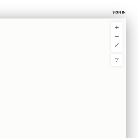
SIGN IN
CURRENT VIEW
CURRENT VIEW
Untitled view
Untitled view
ou're comfortable with code, we strongly recommend using the
 get started.
advanced editor. Check out our
ADVANCED VIEWS
y
Automatically apply changes
by
 by
{
@settings
1
  template: systems;
2
mize defaults
}
3
4
RE
5
ct by
ase
S