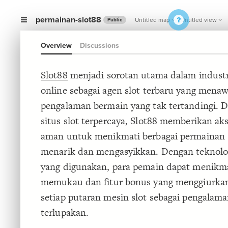
permainan-slot88
Untitled map
Untitled view
Public
Overview
Discussions
Slot88
menjadi sorotan utama dalam industr
online sebagai agen slot terbaru yang mena
pengalaman bermain yang tak tertandingi. D
situs slot terpercaya, Slot88 memberikan a
aman untuk menikmati berbagai permainan 
menarik dan mengasyikkan. Dengan teknolo
yang digunakan, para pemain dapat menikmat
memukau dan fitur bonus yang menggiurka
setiap putaran mesin slot sebagai pengalama
terlupakan.