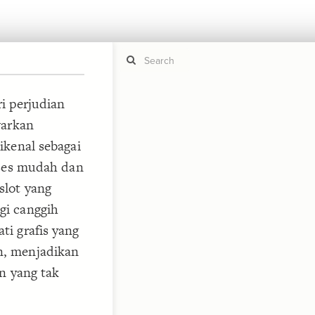
i perjudian
warkan
If y
STYLE
guide to
ikenal sebagai
Size b
Color 
kses mudah dan
Shape
slot yang
Custo
gi canggih
STRUCTU
i grafis yang
Conne
n, menjadikan
Filter
n yang tak
Showc
More
CONTROL