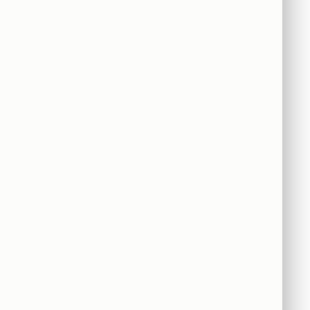
ustom control
ate Elements
ate Connections