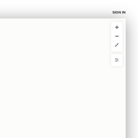
SIGN IN
CURRENT VIEW
CURRENT VIEW
Untitled view
Untitled view
ou're comfortable with code, we strongly recommend using the
 get started.
advanced editor. Check out our
ADVANCED VIEWS
y
Automatically apply changes
by
 by
{
@settings
1
  template: systems;
2
mize defaults
}
3
4
RE
5
ct by
ase
S