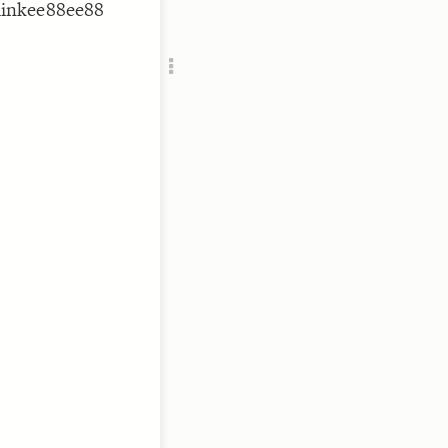
linkee88ee88
Add c
RULES
Decor
Decor