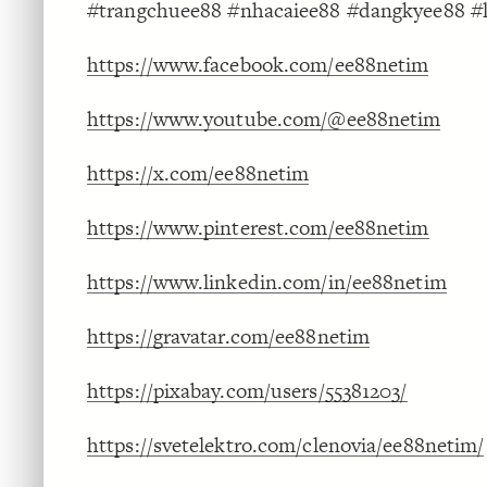
#trangchuee88 #nhacaiee88 #dangkyee88 #
https://www.facebook.com/ee88netim
https://www.youtube.com/@ee88netim
https://x.com/ee88netim
https://www.pinterest.com/ee88netim
https://www.linkedin.com/in/ee88netim
https://gravatar.com/ee88netim
https://pixabay.com/users/55381203/
https://svetelektro.com/clenovia/ee88netim/