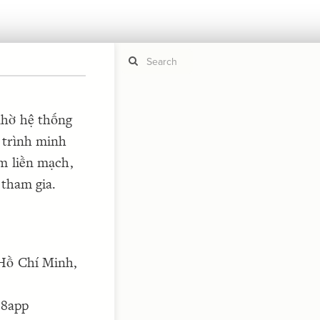
hờ hệ thống
If y
STYLE
 trình minh
guide to
Size b
ệm liền mạch,
Color 
 tham gia.
Shape
Custo
STRUCTU
Conne
Filter
 Hồ Chí Minh,
Showc
More
88app
CONTROL