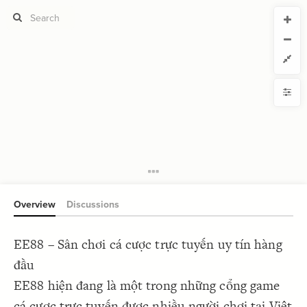
CURRENT VIEW
CURRENT VIEW
EE88
EE88
If you're comfortable with code, we strongly recommend using the
YLE
uide to get started.
advanced editor. Check out our
ADVANCED VIEWS
Size by
Automatically apply changes
Color by
Shape by
{
@settings
1
  template: systems;
2
Customize defaults
}
3
4
RUCTURE
5
Connect by
Overview
Discussions
Filter
Showcase
EE88 – Sân chơi cá cược trực tuyến uy tín hàng
More
NTROLS
đầu
Add custom control
EE88 hiện đang là một trong những cổng game
LES
cá cược trực tuyến được nhiều người chơi tại Việt
Decorate Elements