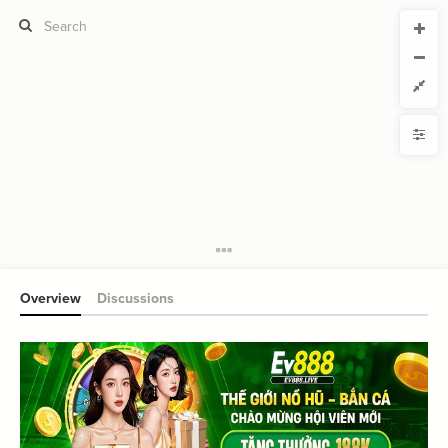
CURRENT VIEW
CURRENT VIEW
Untitled view
Untitled view
If you're comfortable with code, we strongly recommend using the
YLE
uide to get started.
advanced editor. Check out our
ADVANCED VIEWS
Size by
Automatically apply changes
Color by
Shape by
{
@settings
1
  template: systems;
2
Customize defaults
}
3
4
RUCTURE
5
Connect by
Overview
Discussions
Filter
Showcase
More
NTROLS
Add custom control
LES
Decorate Elements