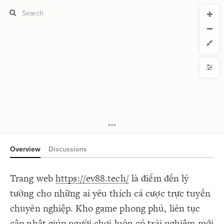
CURRENT VIEW
CURRENT VIEW
Untitled view
Untitled view
If you're comfortable with code, we strongly recommend using the
YLE
uide to get started.
advanced editor. Check out our
ADVANCED VIEWS
Size by
Automatically apply changes
Color by
Shape by
{
@settings
1
  template: systems;
2
Customize defaults
}
3
4
RUCTURE
5
Connect by
Overview
Discussions
Filter
Showcase
Trang web
https://ev88.tech/
là điểm đến lý
More
NTROLS
tưởng cho những ai yêu thích cá cược trực tuyến
Add custom control
chuyên nghiệp. Kho game phong phú, liên tục
LES
cập nhật giúp người chơi luôn có trải nghiệm mới
Decorate Elements