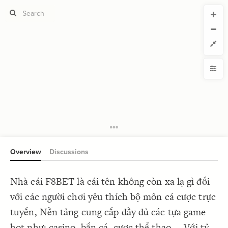
CURRENT VIEW
CURRENT VIEW
f9betcomink
f9betcomink
If you're comfortable with code, we strongly recommend using the
YLE
uide to get started.
advanced editor. Check out our
ADVANCED VIEWS
Size by
Automatically apply changes
Color by
Shape by
{
@settings
1
  template: systems;
2
Customize defaults
}
3
4
RUCTURE
5
Connect by
Overview
Discussions
Filter
Showcase
Nhà cái F8BET là cái tên không còn xa lạ gì đối
More
NTROLS
với các người chơi yêu thích bộ môn cá cược trực
Add custom control
tuyến, Nền tảng cung cấp đầy đủ các tựa game
LES
hot như: casino, bắn cá, cược thể thao,... Với tỷ
Decorate Elements