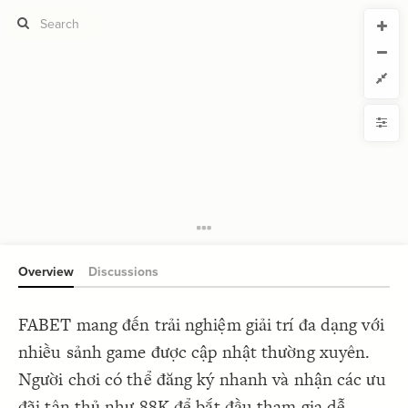
CURRENT VIEW
CURRENT VIEW
fabet1asia
fabet1asia
If you're comfortable with code, we strongly recommend using the
YLE
uide to get started.
advanced editor. Check out our
ADVANCED VIEWS
Size by
Automatically apply changes
Color by
Shape by
{
@settings
1
  template: systems;
2
Customize defaults
}
3
4
RUCTURE
5
Connect by
Overview
Discussions
Filter
Showcase
FABET mang đến trải nghiệm giải trí đa dạng với
More
NTROLS
nhiều sảnh game được cập nhật thường xuyên.
Add custom control
Người chơi có thể đăng ký nhanh và nhận các ưu
LES
đãi tân thủ như 88K để bắt đầu tham gia dễ
Decorate Elements