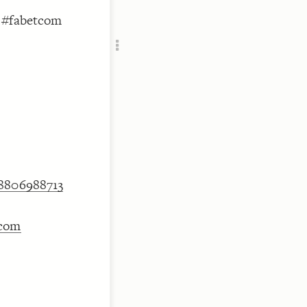
Add c
t #fabetcom
RULES
Decor
Decor
28806988713
tcom