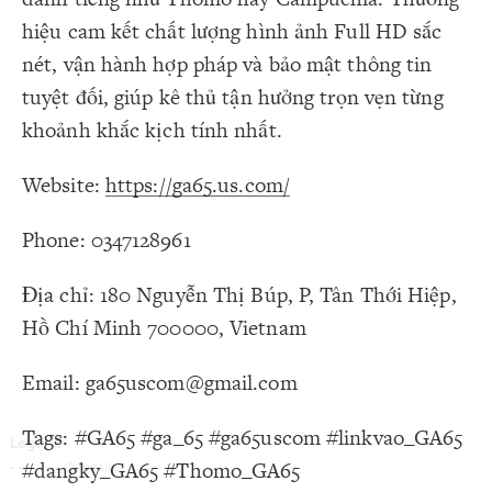
Decorate Connections
hiệu cam kết chất lượng hình ảnh Full HD sắc
nét, vận hành hợp pháp và bảo mật thông tin
tuyệt đối, giúp kê thủ tận hưởng trọn vẹn từng
khoảnh khắc kịch tính nhất.
Website:
https://ga65.us.com/
Phone: 0347128961
Địa chỉ: 180 Nguyễn Thị Búp, P, Tân Thới Hiệp,
Hồ Chí Minh 700000, Vietnam
Email: ga65uscom@gmail.com
Tags: #GA65 #ga_65 #ga65uscom #linkvao_GA65
#dangky_GA65 #Thomo_GA65
SWITCH TO
EDITOR
ADVANCED
ADVANCED
SWITCH TO
EDITOR
You've made changes to this view
You've made changes to this view
REVERT
REVERT