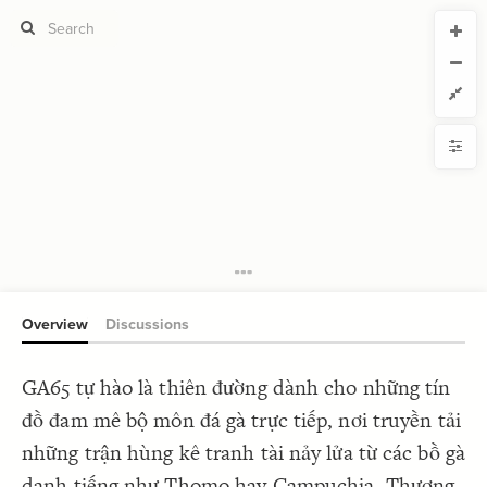
CURRENT VIEW
CURRENT VIEW
GA65
GA65
If you're comfortable with code, we strongly recommend using the
YLE
uide to get started.
advanced editor. Check out our
ADVANCED VIEWS
Size by
Automatically apply changes
Color by
Shape by
{
@settings
1
  template: systems;
2
Customize defaults
}
3
4
RUCTURE
5
Connect by
Overview
Discussions
Filter
Showcase
GA65 tự hào là thiên đường dành cho những tín
More
NTROLS
đồ đam mê bộ môn đá gà trực tiếp, nơi truyền tải
Add custom control
những trận hùng kê tranh tài nảy lửa từ các bồ gà
LES
danh tiếng như Thomo hay Campuchia. Thương
Decorate Elements