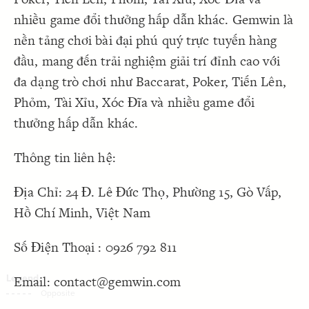
Decorate Connections
nhiều game đổi thưởng hấp dẫn khác. Gemwin là
nền tảng chơi bài đại phú quý trực tuyến hàng
đầu, mang đến trải nghiệm giải trí đỉnh cao với
đa dạng trò chơi như Baccarat, Poker, Tiến Lên,
Phỏm, Tài Xỉu, Xóc Đĩa và nhiều game đổi
thưởng hấp dẫn khác.
Thông tin liên hệ:
Địa Chỉ: 24 Đ. Lê Đức Thọ, Phường 15, Gò Vấp,
Hồ Chí Minh, Việt Nam
Số Điện Thoại : 0926 792 811
Email: contact@gemwin.com
SWITCH TO
EDITOR
ADVANCED
ADVANCED
SWITCH TO
EDITOR
You've made changes to this view
You've made changes to this view
REVERT
REVERT