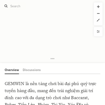
CURRENT VIEW
CURRENT VIEW
Nhà cái GEMWIN
Nhà cái GEMWIN
If you're comfortable with code, we strongly recommend using the
YLE
uide to get started.
advanced editor. Check out our
ADVANCED VIEWS
Size by
Automatically apply changes
Color by
Shape by
{
@settings
1
  template: systems;
2
Customize defaults
}
3
4
RUCTURE
5
Connect by
Overview
Discussions
Filter
Showcase
GEMWIN là nền tảng chơi bài đại phú quý trực
More
NTROLS
tuyến hàng đầu, mang đến trải nghiệm giải trí
Add custom control
đỉnh cao với đa dạng trò chơi như Baccarat,
LES
Poker, Tiến Lên, Phỏm, Tài Xỉu, Xóc Đĩa và
Decorate Elements