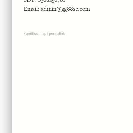
Email: admin@gg88se.com
#untitled-map
|
permalink