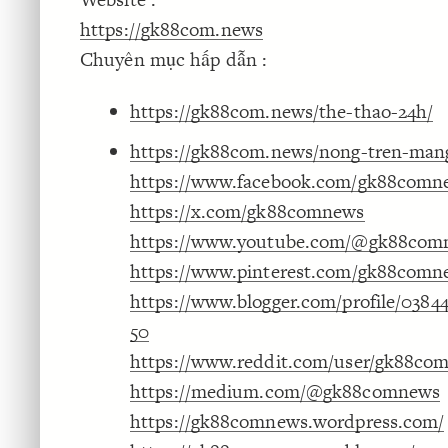
https://gk88com.news
Chuyên mục hấp dẫn :
https://gk88com.news/the-thao-24h/
https://gk88com.news/nong-tren-man
https://www.facebook.com/gk88comn
https://x.com/gk88comnews
https://www.youtube.com/@gk88com
https://www.pinterest.com/gk88comn
https://www.blogger.com/profile/0384
50
https://www.reddit.com/user/gk88co
https://medium.com/@gk88comnews
https://gk88comnews.wordpress.com/