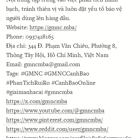
Decorate Connections
bạch, tránh thiên vị và luôn đặt yếu tố bảo vệ
người dùng lên hàng đầu.
Website:
https://gmnc.mba/
Phone: 0937428165
Địa chỉ: 344 Đ. Phạm Văn Chiêu, Phường 8,
Thông Tây Hội, Hồ Chí Minh, Việt Nam
Email: gmncmba@gmail.com
Tags: #GMNC #GMNCCanhBao
#PhanTichRuiRo #CanhBaoOnline
#giaimanhacai #gmncmba
https://x.com/gmncmba
https://www.youtube.com/@gmncmba
https://www.pinterest.com/gmncmba/
https://www.reddit.com/user/gmncmba/
SWITCH TO
EDITOR
ADVANCED
ADVANCED
SWITCH TO
EDITOR
You've made changes to this view
You've made changes to this view
REVERT
REVERT