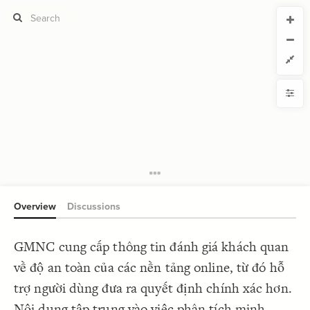
CURRENT VIEW
CURRENT VIEW
Untitled view
Untitled view
If you're comfortable with code, we strongly recommend using the
YLE
uide to get started.
advanced editor. Check out our
ADVANCED VIEWS
Size by
Automatically apply changes
Color by
Shape by
{
@settings
1
  template: systems;
2
Customize defaults
}
3
4
RUCTURE
5
Connect by
Overview
Discussions
Filter
Showcase
GMNC cung cấp thông tin đánh giá khách quan
More
NTROLS
về độ an toàn của các nền tảng online, từ đó hỗ
Add custom control
trợ người dùng đưa ra quyết định chính xác hơn.
LES
Nội dung tập trung vào việc phân tích minh
Decorate Elements