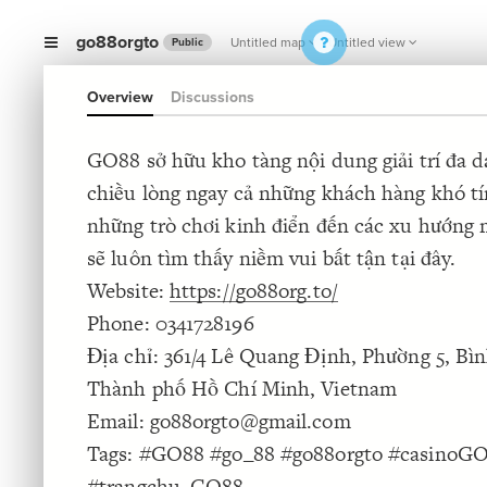
go88orgto
Untitled map
Untitled view
Public
Overview
Discussions
GO88 sở hữu kho tàng nội dung giải trí đa dạ
chiều lòng ngay cả những khách hàng khó tí
những trò chơi kinh điển đến các xu hướng 
sẽ luôn tìm thấy niềm vui bất tận tại đây.
Website:
https://go88org.to/
Phone: 0341728196
Địa chỉ: 361/4 Lê Quang Định, Phường 5, Bì
Thành phố Hồ Chí Minh, Vietnam
Email: go88orgto@gmail.com
Tags: #GO88 #go_88 #go88orgto #casinoG
#trangchu_GO88