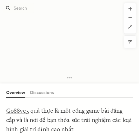
CURRENT VIEW
CURRENT VIEW
go88v05
go88v05
If you're comfortable with code, we strongly recommend using the
YLE
uide to get started.
advanced editor. Check out our
ADVANCED VIEWS
Size by
Automatically apply changes
Color by
Shape by
{
@settings
1
  template: systems;
2
Customize defaults
}
3
4
RUCTURE
5
Connect by
Overview
Discussions
Filter
Showcase
Go88v05
quả thực là một cổng game bài đẳng
More
NTROLS
cấp và là nơi để bạn thỏa sức trải nghiệm các loại
Add custom control
hình giải trí đỉnh cao nhất
LES
Decorate Elements