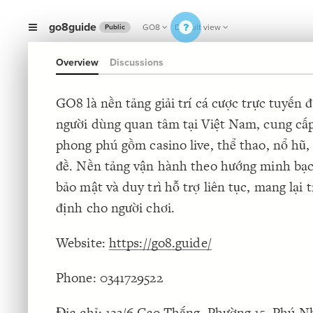
go8guide
GO8
Default view
Public
Overview
Discussions
GO8 là nền tảng giải trí cá cược trực tuyến 
người dùng quan tâm tại Việt Nam, cung cấp
phong phú gồm casino live, thể thao, nổ hũ, 
đề. Nền tảng vận hành theo hướng minh bạc
bảo mật và duy trì hỗ trợ liên tục, mang lại 
định cho người chơi.
Website:
https://go8.guide/
Phone: 0341729522
Địa chỉ: 123/6 Cao Thắng, Phường 15, Phú 