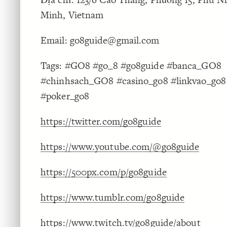
Minh, Vietnam
Email: go8guide@gmail.com
Tags: #GO8 #go_8 #go8guide #banca_GO8
#chinhsach_GO8 #casino_go8 #linkvao_go8
#poker_go8
https://twitter.com/go8guide
https://www.youtube.com/@go8guide
https://500px.com/p/go8guide
https://www.tumblr.com/go8guide
https://www.twitch.tv/go8guide/about