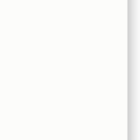
ustom control
ate Elements
ate Connections