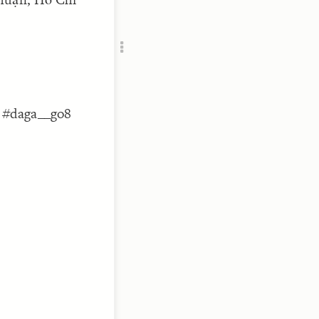
Add c
RULES
Decor
Decor
 #daga__go8