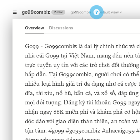
go99combiz
go99combiz
Default view
Public
Overview
Discussions
Go99 - Go99combiz là đại lý chính thức và 
nhà cái Go99 tại Việt Nam, mang đến nền tả
trực tuyến uy tín với các trò chơi đổi thưởn
hấp dẫn. Tại Go99combiz, người chơi có thể
nhiều loại hình giải trí đa dạng như cá cược 
đĩa, tài xỉu, nổ hũ, bắn cá, và xổ số, đáp ứng
mọi đối tượng. Đăng ký tài khoản Go99 nga
nhận ngay 88K miễn phí và khám phá cơ hội
độc đáo với giao diện thân thiện, an toàn và
tận tâm. #go99 #go99combiz #nhacaigo99 #
#trangchugo99 #dangkygo99