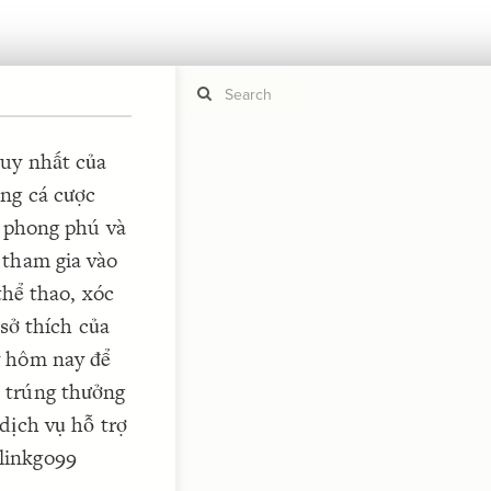
duy nhất của
ng cá cược
If y
STYLE
guide to
g phong phú và
Size b
Color 
 tham gia vào
Shape
thể thao, xóc
Custo
 sở thích của
STRUCTU
y hôm nay để
Conne
 trúng thưởng
Filter
 dịch vụ hỗ trợ
Showc
linkgo99
More
CONTROL