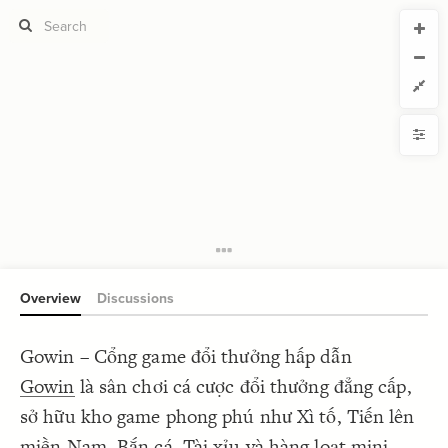
CURRENT VIEW
CURRENT VIEW
Untitled view
Untitled view
If you're comfortable with code, we strongly recommend using the
YLE
uide to get started.
advanced editor. Check out our
ADVANCED VIEWS
Size by
Automatically apply changes
Color by
Shape by
{
@settings
1
  template: systems;
2
Customize defaults
}
3
4
RUCTURE
5
Connect by
Overview
Discussions
Filter
Showcase
Gowin – Cổng game đổi thưởng hấp dẫn
More
NTROLS
Gowin
là sân chơi cá cược đổi thưởng đẳng cấp,
Add custom control
sở hữu kho game phong phú như Xì tố, Tiến lên
LES
miền Nam, Bắn cá, Tài xỉu và hàng loạt mini-
Decorate Elements