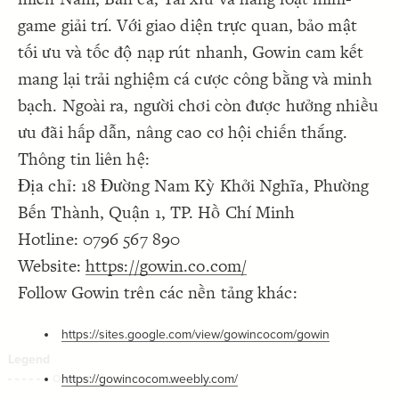
Decorate Connections
game giải trí. Với giao diện trực quan, bảo mật
tối ưu và tốc độ nạp rút nhanh, Gowin cam kết
mang lại trải nghiệm cá cược công bằng và minh
bạch. Ngoài ra, người chơi còn được hưởng nhiều
ưu đãi hấp dẫn, nâng cao cơ hội chiến thắng.
Thông tin liên hệ:
Địa chỉ: 18 Đường Nam Kỳ Khởi Nghĩa, Phường
Bến Thành, Quận 1, TP. Hồ Chí Minh
Hotline: 0796 567 890
Website:
https://gowin.co.com/
Follow Gowin trên các nền tảng khác:
https://sites.google.com/view/gowincocom/gowin
https://gowincocom.weebly.com/
SWITCH TO
EDITOR
ADVANCED
ADVANCED
SWITCH TO
EDITOR
You've made changes to this view
You've made changes to this view
REVERT
REVERT