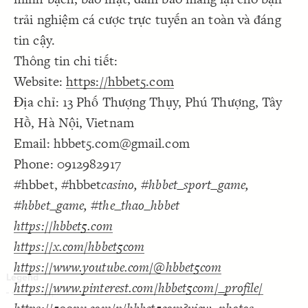
Decorate Connections
trải nghiệm cá cược trực tuyến an toàn và đáng
tin cậy.
Thông tin chi tiết:
Website:
https://hbbet5.com
Địa chỉ: 13 Phố Thượng Thụy, Phú Thượng, Tây
Hồ, Hà Nội, Vietnam
Email: hbbet5.com@gmail.com
Phone: 0912982917
#hbbet, #hbbet
casino, #hbbet_sport_game,
#hbbet_game, #the_thao_hbbet
https://hbbet5.com
https://x.com/hbbet5com
https://www.youtube.com/@hbbet5com
https://www.pinterest.com/hbbet5com/_profile/
SWITCH TO
EDITOR
ADVANCED
ADVANCED
SWITCH TO
EDITOR
You've made changes to this view
You've made changes to this view
REVERT
REVERT