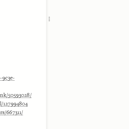
Add c
RULES
Decor
Decor
d-9c3e-
ink/50593028/
l/127994804
s/667311/