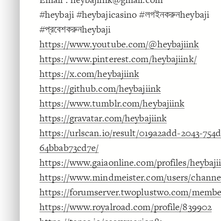
#heybaji #heybajicasino #লগইনকরুনheybaji
#প্রবেশকরুনheybaji
https://www.youtube.com/@heybajiink
https://www.pinterest.com/heybajiink/
https://x.com/heybajiink
https://github.com/heybajiink
https://www.tumblr.com/heybajiink
https://gravatar.com/heybajiink
https://urlscan.io/result/019a2add-2043-754
64bbab73cd7e/
https://www.gaiaonline.com/profiles/heybaji
https://www.mindmeister.com/users/channe
https://forumserver.twoplustwo.com/member
https://www.royalroad.com/profile/839902