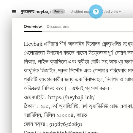
বুকমেকার heybaji
Untitled map
Untitled view
Public
Overview
Discussions
Heybaji এশিয়ার শীর্ষ অনলাইন বিনোদন কেন্দ্রগুলির মধ্য
খেলোয়াড়রা উপভোগ করতে পারেন উত্তেজনাপূর্ণ মোরগ লড়
শিকার, লাইভ ক্যাসিনো এবং ক্রীড়া বেটিং সহ অসংখ্য জনপ
আধুনিক ডিজাইন, দ্রুত সিস্টেম এবং পেশাদার পরিষেবার ম
প্রতিটি ব্যবহারকারীর জন্য এক বিলাসবহুল, নিরাপদ ও রোম
অভিজ্ঞতা নিশ্চিত করে। . এখনই প্রবেশ করুন :
ওয়েবসাইট :
https://heybaji.ink/
ঠিকানা : ১১০, নর্থ অ্যাভিনিউ, নর্থ অ্যাভিনিউ রোড এলাকা
নয়াদিল্লি, দিল্লি ১১০০০৪, ভারত
ফোন নম্বর : 919876562891
Email : heybajiink@gmail.com