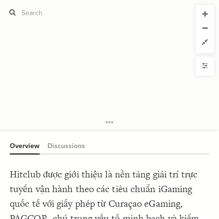
CURRENT VIEW
CURRENT VIEW
Untitled view
Untitled view
If you're comfortable with code, we strongly recommend using the
YLE
uide to get started.
advanced editor. Check out our
ADVANCED VIEWS
Size by
Automatically apply changes
Color by
Shape by
{
@settings
1
  template: systems;
2
Customize defaults
}
3
4
RUCTURE
5
Connect by
Overview
Discussions
Filter
Showcase
Hitclub được giới thiệu là nền tảng giải trí trực
More
NTROLS
tuyến vận hành theo các tiêu chuẩn iGaming
Add custom control
quốc tế với giấy phép từ Curaçao eGaming,
LES
PAGCOR, chú trọng yếu tố minh bạch và kiểm
Decorate Elements