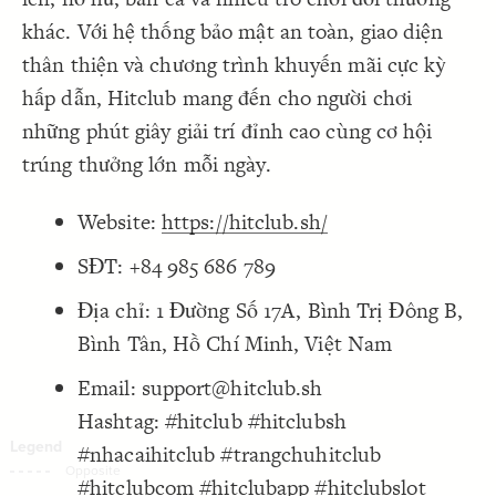
Decorate Connections
khác. Với hệ thống bảo mật an toàn, giao diện
thân thiện và chương trình khuyến mãi cực kỳ
hấp dẫn, Hitclub mang đến cho người chơi
những phút giây giải trí đỉnh cao cùng cơ hội
trúng thưởng lớn mỗi ngày.
Website:
https://hitclub.sh/
SĐT: +84 985 686 789
Địa chỉ: 1 Đường Số 17A, Bình Trị Đông B,
Bình Tân, Hồ Chí Minh, Việt Nam
Email: support@hitclub.sh
Hashtag: #hitclub #hitclubsh
#nhacaihitclub #trangchuhitclub
SWITCH TO
EDITOR
ADVANCED
ADVANCED
SWITCH TO
EDITOR
You've made changes to this view
You've made changes to this view
#hitclubcom #hitclubapp #hitclubslot
REVERT
REVERT