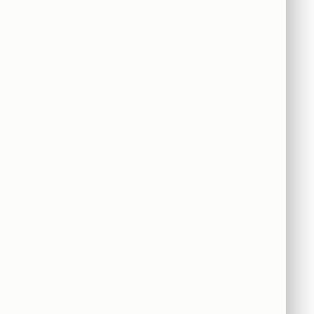
ustom control
ate Elements
ate Connections