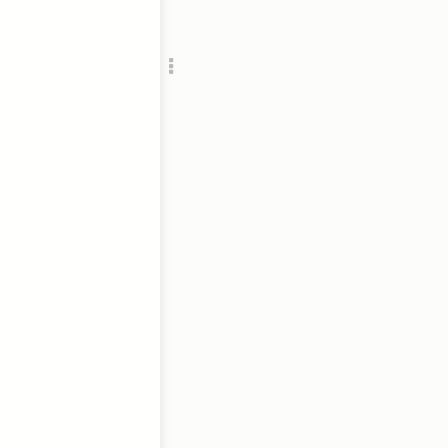
Add c
RULES
Decor
Decor