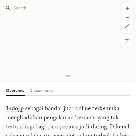
CURRENT VIEW
CURRENT VIEW
Untitled view
Untitled view
If you're comfortable with code, we strongly recommend using the
YLE
uide to get started.
advanced editor. Check out our
ADVANCED VIEWS
Size by
Automatically apply changes
Color by
Shape by
{
@settings
1
  template: systems;
2
Customize defaults
}
3
4
RUCTURE
5
Connect by
Overview
Discussions
Filter
Showcase
Indojp
sebagai bandar judi online terkemuka
More
NTROLS
menghadirkan pengalaman bermain yang tak
Add custom control
tertandingi bagi para pecinta judi daring. Dikenal
LES
sebagai salah satu agen slot online terbaik Indojp
Decorate Elements