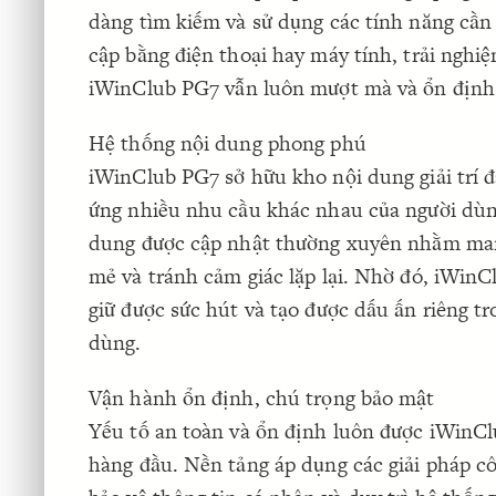
dàng tìm kiếm và sử dụng các tính năng cần 
cập bằng điện thoại hay máy tính, trải nghiệ
iWinClub PG7 vẫn luôn mượt mà và ổn định
Hệ thống nội dung phong phú
iWinClub PG7 sở hữu kho nội dung giải trí đ
ứng nhiều nhu cầu khác nhau của người dùn
dung được cập nhật thường xuyên nhằm man
mẻ và tránh cảm giác lặp lại. Nhờ đó, iWin
giữ được sức hút và tạo được dấu ấn riêng tr
dùng.
Vận hành ổn định, chú trọng bảo mật
Yếu tố an toàn và ổn định luôn được iWinCl
hàng đầu. Nền tảng áp dụng các giải pháp 