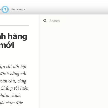
p
Untitled view
nh hãng
 mới
If y
STYLE
guide to
Size b
Color 
Shape
ịa chỉ nổi bật
Custo
 định bằng rất
STRUCTU
toàn cầu, cùng
Conne
Filter
 Chúng tôi luôn
Showc
phẩm chính
More
lựa chọn độc
CONTROL