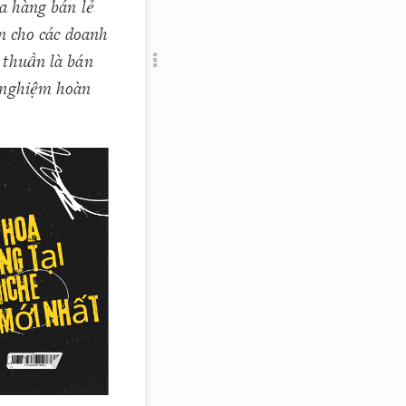
a hàng bán lẻ
Add c
n cho các doanh
RULES
Decor
 thuần là bán
Decor
 nghiệm hoàn