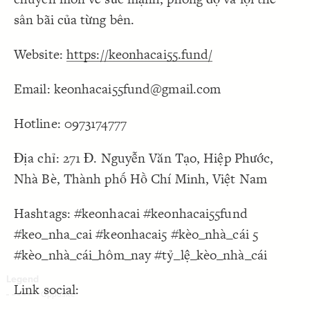
Decorate Connections
sân bãi của từng bên.
Website:
https://keonhacai55.fund/
Email: keonhacai55fund@gmail.com
Hotline: 0973174777
Địa chỉ: 271 Đ. Nguyễn Văn Tạo, Hiệp Phước,
Nhà Bè, Thành phố Hồ Chí Minh, Việt Nam
Hashtags: #keonhacai #keonhacai55fund
#keo_nha_cai #keonhacai5 #kèo_nhà_cái 5
#kèo_nhà_cái_hôm_nay #tỷ_lệ_kèo_nhà_cái
Link social:
SWITCH TO
EDITOR
ADVANCED
ADVANCED
SWITCH TO
EDITOR
You've made changes to this view
You've made changes to this view
REVERT
REVERT