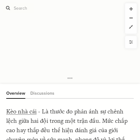
CURRENT VIEW
CURRENT VIEW
Untitled view
Untitled view
If you're comfortable with code, we strongly recommend using the
YLE
uide to get started.
advanced editor. Check out our
ADVANCED VIEWS
Size by
Automatically apply changes
Color by
Shape by
{
@settings
1
  template: systems;
2
Customize defaults
}
3
4
RUCTURE
5
Connect by
Overview
Discussions
Filter
Showcase
Kèo nhà cái
- Là thước đo phản ánh sự chênh
More
NTROLS
lệch giữa hai đội trong một trận đấu. Mức chấp
Add custom control
cao hay thấp đều thể hiện đánh giá của giới
LES
chuyên môn về sức mạnh, phong độ và lợi thế
Decorate Elements