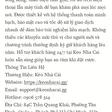
Decorate Connections
thoại lẫn máy tính để bạn khám phá mọi lúc mọi
nơi. Được thiết kế với hệ thống thanh toán minh
bạch, bảo mật cao và tốc độ xử lý giao dịch
nhanh để đảm bảo trải nghiệm liền mạch. Không
thiếu các khuyến mãi thú vị cho người mới và
chương trình thưởng định kỳ giữ khách hàng lâu
năm. Hỗ trợ khách hàng 24/7 tại Keo Nha Cai
luôn sẵn sàng giúp bạn an tâm khi đặt cược.
Thông Tin Liên Hệ
Thương Hiệu: Kèo Nhà Cái
Website:
https://keonhacai.gg/
Email: support@keonhacai.gg
Hotline: 0906 578 324
Địa Chỉ: 84C Trần Quang Khải, Phường Tân
SWITCH TO
EDITOR
ADVANCED
ADVANCED
SWITCH TO
EDITOR
You've made changes to this view
You've made changes to this view
REVERT
REVERT