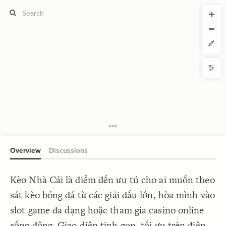
CURRENT VIEW
CURRENT VIEW
Kèo Nhà Cái
Kèo Nhà Cái
If you're comfortable with code, we strongly recommend using the
YLE
uide to get started.
advanced editor. Check out our
ADVANCED VIEWS
Size by
Automatically apply changes
Color by
Shape by
{
@settings
1
  template: systems;
2
Customize defaults
}
3
4
RUCTURE
5
Connect by
Overview
Discussions
Filter
Showcase
Kèo Nhà Cái là điểm đến ưu tú cho ai muốn theo
More
NTROLS
sát kèo bóng đá từ các giải đấu lớn, hòa mình vào
Add custom control
slot game đa dạng hoặc tham gia casino online
LES
sống động. Giao diện tinh gọn, tối ưu trên điện
Decorate Elements