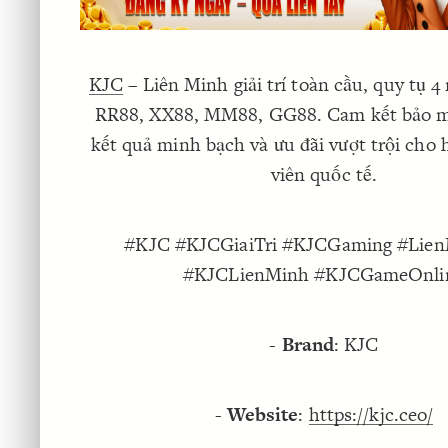
KJC
– Liên Minh giải trí toàn cầu, quy tụ 4 
RR88, XX88, MM88, GG88. Cam kết bảo mậ
kết quả minh bạch và ưu đãi vượt trội cho 
viên quốc tế.
#KJC #KJCGiaiTri #KJCGaming #Lie
#KJCLienMinh #KJCGameOnli
-
Brand
: KJC
-
Website
:
https://kjc.ceo/