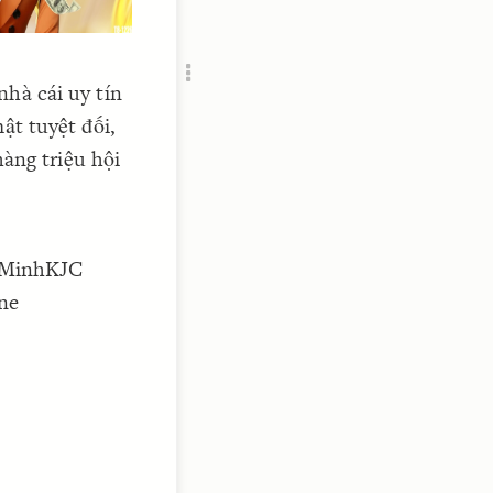
Add c
RULES
Decor
nhà cái uy tín
Decor
t tuyệt đối,
hàng triệu hội
nMinhKJC
ne