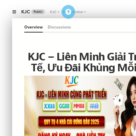
KJC
KJC
Default view
Public
Overview
Discussions
KJC – Liên Minh Giải T
Tế, Ưu Đãi Khủng Mỗ