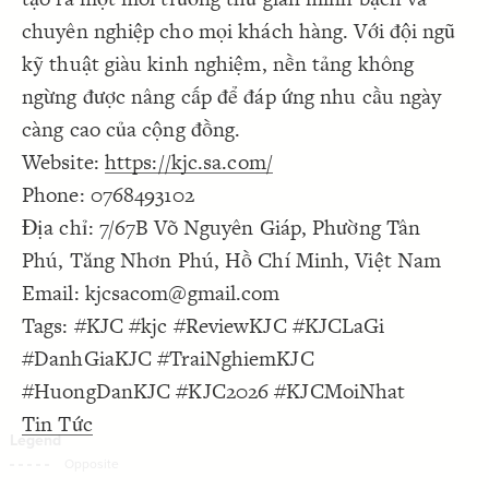
Decorate Connections
chuyên nghiệp cho mọi khách hàng. Với đội ngũ
kỹ thuật giàu kinh nghiệm, nền tảng không
ngừng được nâng cấp để đáp ứng nhu cầu ngày
càng cao của cộng đồng.
Website:
https://kjc.sa.com/
Phone: 0768493102
Địa chỉ: 7/67B Võ Nguyên Giáp, Phường Tân
Phú, Tăng Nhơn Phú, Hồ Chí Minh, Việt Nam
Email: kjcsacom@gmail.com
Tags: #KJC #kjc #ReviewKJC #KJCLaGi
#DanhGiaKJC #TraiNghiemKJC
#HuongDanKJC #KJC2026 #KJCMoiNhat
Tin Tức
SWITCH TO
EDITOR
ADVANCED
ADVANCED
SWITCH TO
EDITOR
You've made changes to this view
You've made changes to this view
REVERT
REVERT