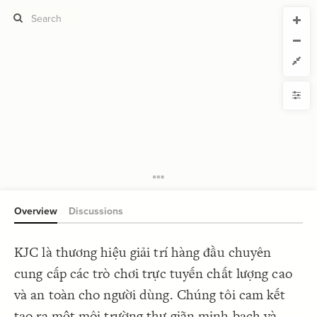
CURRENT VIEW
CURRENT VIEW
KJC
KJC
If you're comfortable with code, we strongly recommend using the
YLE
uide to get started.
advanced editor. Check out our
ADVANCED VIEWS
Size by
Automatically apply changes
Color by
Shape by
{
@settings
1
  template: systems;
2
Customize defaults
}
3
4
RUCTURE
5
Connect by
Overview
Discussions
Filter
Showcase
KJC là thương hiệu giải trí hàng đầu chuyên
More
NTROLS
cung cấp các trò chơi trực tuyến chất lượng cao
Add custom control
và an toàn cho người dùng. Chúng tôi cam kết
LES
tạo ra một môi trường thư giãn minh bạch và
Decorate Elements