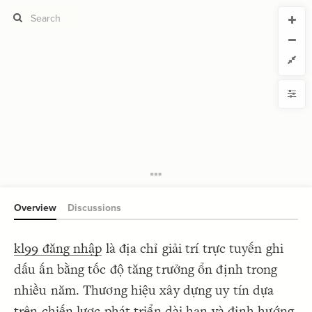
CURRENT VIEW
CURRENT VIEW
kl9911com
kl9911com
If you're comfortable with code, we strongly recommend using the
YLE
uide to get started.
advanced editor. Check out our
ADVANCED VIEWS
Size by
Automatically apply changes
Color by
Shape by
{
@settings
1
  template: systems;
2
Customize defaults
}
3
4
RUCTURE
5
Connect by
Overview
Discussions
Filter
Showcase
kl99 đăng nhập
là địa chỉ giải trí trực tuyến ghi
More
NTROLS
dấu ấn bằng tốc độ tăng trưởng ổn định trong
Add custom control
nhiều năm. Thương hiệu xây dựng uy tín dựa
LES
trên chiến lược phát triển dài hạn và định hướng
Decorate Elements