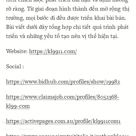
Decorate Connections
rõ ràng. Từ giai đoạn hình thành đến mở rộng thị
trường, mọi bước đi đều được triển khai bài bản.
Bài viết dưới đây tổng hợp chi tiết quá trình phát
triển và những yếu tố tạo nên vị thế hiện tại.
Website:
https://kl9911.com/
Social :
https://www.bidhub.com/profiles/show/19982
https://www.claimajob.com/profiles/8052368-
kl99-com
https://activepages.com.au/profile/kl9911com1
SWITCH TO
EDITOR
ADVANCED
ADVANCED
SWITCH TO
EDITOR
You've made changes to this view
You've made changes to this view
REVERT
REVERT