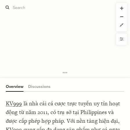
CURRENT VIEW
CURRENT VIEW
kv999s
kv999s
If you're comfortable with code, we strongly recommend using the
YLE
uide to get started.
advanced editor. Check out our
ADVANCED VIEWS
Size by
Automatically apply changes
Color by
Shape by
{
@settings
1
  template: systems;
2
Customize defaults
}
3
4
RUCTURE
5
Connect by
Overview
Discussions
Filter
Showcase
KV999
là nhà cái cá cược trực tuyến uy tín hoạt
More
NTROLS
động từ năm 2011, có trụ sở tại Philippines và
Add custom control
được cấp phép hợp pháp. Với nền tảng hiện đại,
LES
KV999 cung cấp đa dạng sản phẩm như cá cược
Decorate Elements