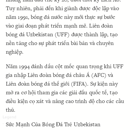
Decorate Connections
Tuy nhiên, phải đến khi giành được độc lập vào
năm 1991, bóng đá nước này mới thực sự bước
vào giai đoạn phát triển mạnh mẽ. Liên đoàn
bóng đá Uzbekistan (UFF) được thành lập, tạo
nền tảng cho sự phát triển bài bản và chuyên
nghiệp.
Năm 1994 đánh dấu cột mốc quan trọng khi UFF
gia nhập Liên đoàn bóng đá châu Á (AFC) và
Liên đoàn bóng đá thế giới (FIFA). Sự kiện này
mở ra cơ hội tham gia các giải đấu quốc tế, tạo
điều kiện cọ xát và nâng cao trình độ cho các cầu
thủ.
Sức Mạnh Của Bóng Đá Trẻ Uzbekistan
SWITCH TO
EDITOR
ADVANCED
ADVANCED
SWITCH TO
EDITOR
You've made changes to this view
You've made changes to this view
REVERT
REVERT