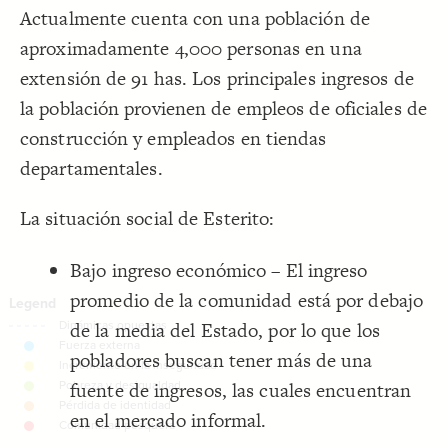
;
100
  element-size: 
13
Actualmente cuenta con una población de
, element, connection, loop;
]
""
=
"tags"
[
  include: 
14
Decorate Connections
}
15
aproximadamente 4,000 personas en una
16
17
extensión de 91 has. Los principales ingresos de
la población provienen de empleos de oficiales de
construcción y empleados en tiendas
departamentales.
La situación social de Esterito:
Bajo ingreso económico – El ingreso
promedio de la comunidad está por debajo
de la media del Estado, por lo que los
pobladores buscan tener más de una
fuente de ingresos, las cuales encuentran
en el mercado informal.
SWITCH TO
EDITOR
ADVANCED
ADVANCED
SWITCH TO
EDITOR
You've made changes to this view
You've made changes to this view
REVERT
REVERT